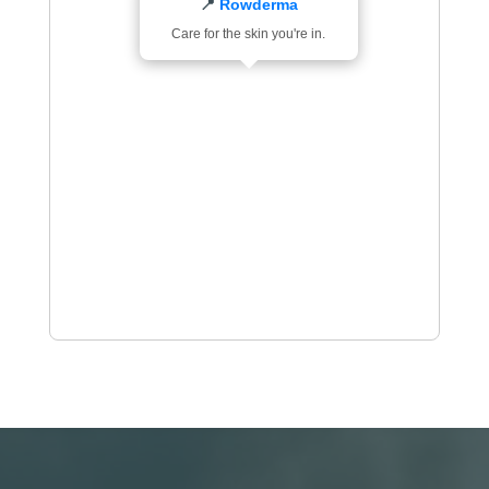
📍
Rowderma
Care for the skin you're in.