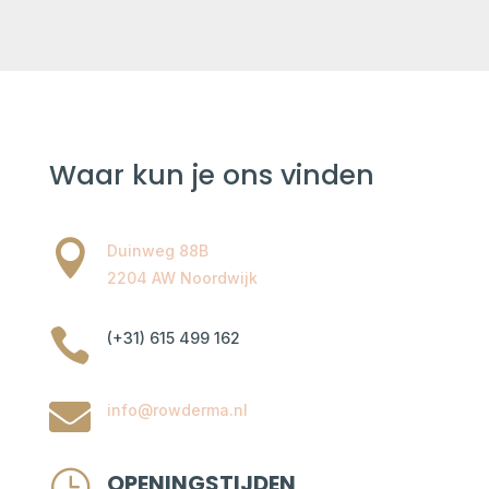
Waar kun je ons vinden

Duinweg 88B
2204 AW Noordwijk

(+31) 615 499 162

info@rowderma.nl
}
OPENINGSTIJDEN